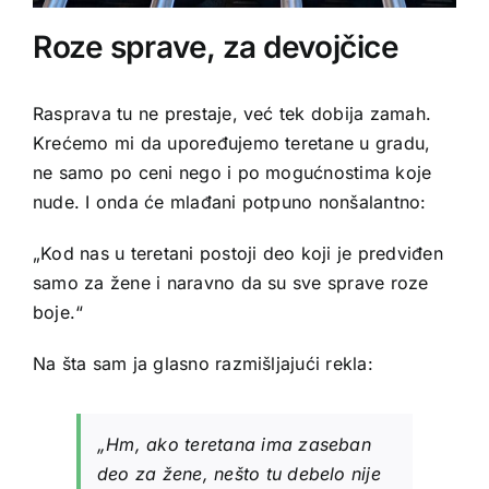
Roze sprave, za devojčice
Rasprava tu ne prestaje, već tek dobija zamah.
Krećemo mi da upoređujemo teretane u gradu,
ne samo po ceni nego i po mogućnostima koje
nude. I onda će mlađani potpuno nonšalantno:
„Kod nas u teretani postoji deo koji je predviđen
samo za žene i naravno da su sve sprave roze
boje.“
Na šta sam ja glasno razmišljajući rekla:
„Hm, ako teretana ima zaseban
deo za žene, nešto tu debelo nije