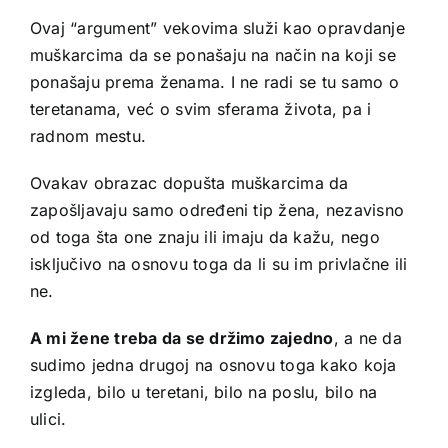
Ovaj “argument” vekovima služi kao opravdanje
muškarcima da se ponašaju na način na koji se
ponašaju prema ženama. I ne radi se tu samo o
teretanama, već o svim sferama života, pa i
radnom mestu.
Ovakav obrazac dopušta muškarcima da
zapošljavaju samo određeni tip žena, nezavisno
od toga šta one znaju ili imaju da kažu, nego
isključivo na osnovu toga da li su im privlačne ili
ne.
A mi žene treba da se držimo zajedno
, a ne da
sudimo jedna drugoj na osnovu toga kako koja
izgleda, bilo u teretani, bilo na poslu, bilo na
ulici.