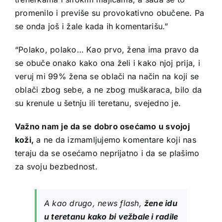
promenilo i previše su provokativno obučene. Pa
se onda još i žale kada ih komentarišu.”
“Polako, polako… Kao prvo, žena ima pravo da
se obuče onako kako ona želi i kako njoj prija, i
veruj mi 99% žena se oblači na način na koji se
oblači zbog sebe, a ne zbog muškaraca, bilo da
su krenule u šetnju ili teretanu, svejedno je.
Važno nam je da se dobro osećamo u svojoj
koži,
a ne da izmamljujemo komentare koji nas
teraju da se osećamo neprijatno i da se plašimo
za svoju bezbednost.
A kao drugo, news flash,
žene idu
u teretanu kako bi vežbale i radile