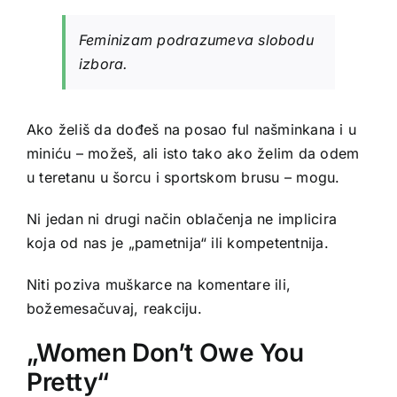
Feminizam podrazumeva slobodu
izbora.
Ako želiš da dođeš na posao ful našminkana i u
miniću – možeš, ali isto tako ako želim da odem
u teretanu u šorcu i sportskom brusu – mogu.
Ni jedan ni drugi način oblačenja ne implicira
koja od nas je „pametnija“ ili kompetentnija.
Niti poziva muškarce na komentare ili,
božemesačuvaj, reakciju.
„Women Don’t Owe You
Pretty“