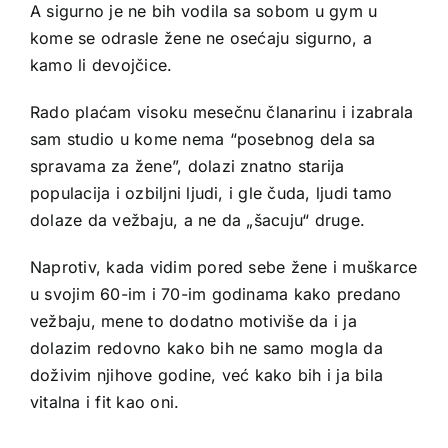
A sigurno je ne bih vodila sa sobom u gym u
kome se odrasle žene ne osećaju sigurno, a
kamo li devojčice.
Rado plaćam visoku mesečnu članarinu i izabrala
sam studio u kome nema “posebnog dela sa
spravama za žene”, dolazi znatno starija
populacija i ozbiljni ljudi, i gle čuda, ljudi tamo
dolaze da vežbaju, a ne da „šacuju“ druge.
Naprotiv, kada vidim pored sebe žene i muškarce
u svojim 60-im i 70-im godinama kako predano
vežbaju, mene to dodatno motiviše da i ja
dolazim redovno kako bih ne samo mogla da
doživim njihove godine, već kako bih i ja bila
vitalna i fit kao oni.