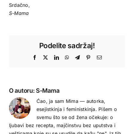
Srdačno,
S-Mama
Podelite sadržaj!
Facebook
X
LinkedIn
WhatsApp
Telegram
Pinterest
Email
O autoru:
S-Mama
Ćao, ja sam Mima — autorka,
esejistkinja i feministkinja. Pišem o
svemu što se od žena očekuje: o
ljubavi bez recepta, majčinstvu bez uputstva i
vešticama koje su se usudile da kažu "ne". Iz tih