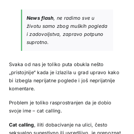
News flash
, ne radimo sve u
životu samo zbog muških pogleda
i zadovoljstva, zapravo potpuno
suprotno.
Svaka od nas je toliko puta obukla nešto
„pristojnije“ kada je izlazila u grad upravo kako
bi izbegla neprijatne poglede i još neprijatnije
komentare.
Problem je toliko rasprostranjen da je dobio
svoje ime – cat calling.
Cat calling
, iliti dobacivanje na ulici, često
seksualno sugestivno ili uvredljivo, je prepoznat