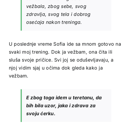
vežbala, zbog sebe, svog
zdravlja, svog tela i dobrog
osećaja nakon treninga.
U poslednje vreme Sofia ide sa mnom gotovo na
svaki moj trening. Dok ja vežbam, ona čita ili
sluša svoje pričice. Svi joj se oduševljavaju, a
njoj vidim sjaj u očima dok gleda kako ja
vežbam.
E zbog toga idem u teretanu, da
bih bila uzor, jaka i zdrava za
svoju ćerku.