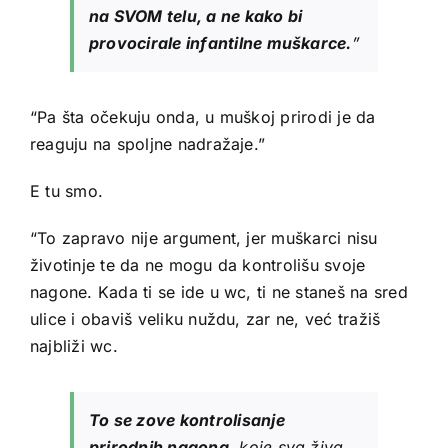
na SVOM telu, a ne kako bi
provocirale infantilne muškarce.
”
“Pa šta očekuju onda, u muškoj prirodi je da
reaguju na spoljne nadražaje.”
E tu smo.
“To zapravo nije argument, jer muškarci nisu
životinje te da ne mogu da kontrolišu svoje
nagone. Kada ti se ide u wc, ti ne staneš na sred
ulice i obaviš veliku nuždu, zar ne, već tražiš
najbliži wc.
To se zove kontrolisanje
prirodnih nagona
, koje sva živa