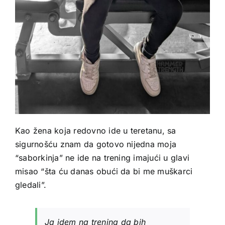
Kao žena koja redovno ide u teretanu, sa
sigurnošću znam da gotovo nijedna moja
“saborkinja” ne ide na trening imajući u glavi
misao “šta ću danas obući da bi me muškarci
gledali”.
Ja idem na trening da bih