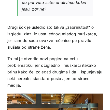
da prihvata sebe onakvima kakvi
jesu, zar ne?
Drugi šok je usledio što takva „zabrinutost“ o
izgledu izlazi iz usta jednog mladog muškarca,
jer sam do sada ovakve rečenice po pravilu
slušala od strane žena.
To mi je otvorilo novi pogled na celu
problematiku, jer očigledno i muškarci itekako
brinu kako će izgledati drugima i da li ispunjavaju
neki nerealni standard postavljen od strane
medija.