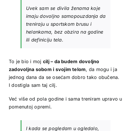
Uvek sam se divila ženama koje
imaju dovoljno samopouzdanja da
treniraju u sportskom brusu i
helankama, bez obzira na godine
ili definiciju tela.
To je bio i moj
cilj – da budem dovoljno
zadovoljna sobom i svojim telom
, da mogu i ja
jednog dana da se osećam dobro tako obučena.
I dostigla sam taj cilj.
Već više od pola godine i sama treniram upravo u
pomenutoj opremi.
I kada se pogledam u ogledalo,