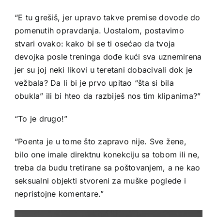
“E tu grešiš, jer upravo takve premise dovode do
pomenutih opravdanja. Uostalom, postavimo
stvari ovako: kako bi se ti osećao da tvoja
devojka posle treninga dođe kući sva uznemirena
jer su joj neki likovi u teretani dobacivali dok je
vežbala? Da li bi je prvo upitao “šta si bila
obukla” ili bi hteo da razbiješ nos tim klipanima?”
“To je drugo!”
“Poenta je u tome što zapravo nije. Sve žene,
bilo one imale direktnu konekciju sa tobom ili ne,
treba da budu tretirane sa poštovanjem, a ne kao
seksualni objekti stvoreni za muške poglede i
nepristojne komentare.”