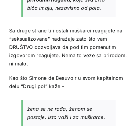
bića imaju, nezavisno od pola.
Sa druge strane ti i ostali muškarci reagujete na
“seksualizovane” nadražaje zato što vam
DRUŠTVO dozvoljava da pod tim pomenutim
izgovorom reagujete. Nema to veze sa prirodom,
ni malo.
Kao što
Simone de Beauvoir
u svom kapitalnom
delu “Drugi pol” kaže –
žena se ne rađa, ženom se
postaje.
Isto važi i za muškarce.