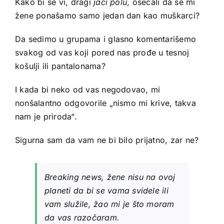
Kako bi se vi, dragi
jači polu
, osećali da se mi
žene ponašamo samo jedan dan kao muškarci?
Da sedimo u grupama i glasno komentarišemo
svakog od vas koji pored nas prođe u tesnoj
košulji ili pantalonama?
I kada bi neko od vas negodovao, mi
nonšalantno odgovorile „nismo mi krive, takva
nam je priroda“.
Sigurna sam da vam ne bi bilo prijatno, zar ne?
Breaking news, žene nisu na ovoj
planeti da bi se vama svidele ili
vam služile, žao mi je što moram
da vas razočaram.