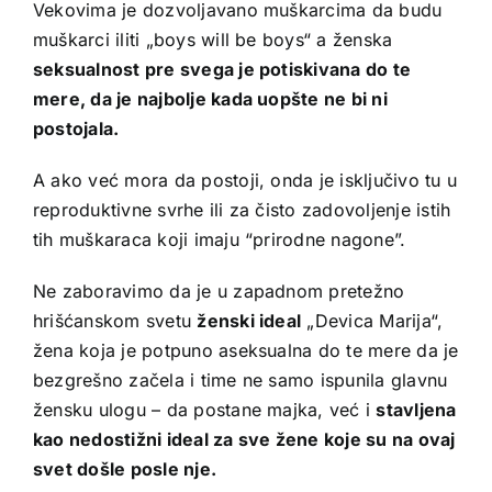
Vekovima je dozvoljavano muškarcima da budu
muškarci iliti „boys will be boys“ a ženska
seksualnost pre svega je potiskivana do te
mere, da je najbolje kada uopšte ne bi ni
postojala.
A ako već mora da postoji, onda je isključivo tu u
reproduktivne svrhe ili za čisto zadovoljenje istih
tih muškaraca koji imaju “prirodne nagone”.
Ne zaboravimo da je u zapadnom pretežno
hrišćanskom svetu
ženski ideal
„Devica Marija“,
žena koja je potpuno aseksualna do te mere da je
bezgrešno začela i time ne samo ispunila glavnu
žensku ulogu – da postane majka, već i
stavljena
kao nedostižni ideal za sve žene koje su na ovaj
svet došle posle nje.