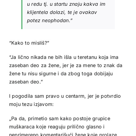
u redu tj. u startu znaju kakva im
klijentela dolazi, te je ovakav
potez neophodan.”
“Kako to misliš?”
“Ja lično nikada ne bih išla u teretanu koja ima
zaseban deo za žene, jer je za mene to znak da
žene tu nisu sigurne i da zbog toga dobijaju
zaseban deo.”
I pogodila sam pravo u centarm, jer je potvrdio
moju tezu izjavom:
„Pa da, primetio sam kako postoje grupice
muškaraca koje reaguju prilično glasno i
neprimereno komentarišući žene koje prolaze