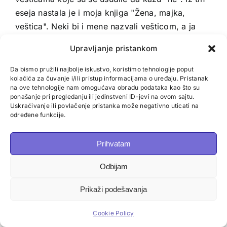
eseja nastala je i moja knjiga "Žena, majka,
veštica". Neki bi i mene nazvali vešticom, a ja
kažem — reči su moja magija.
Upravljanje pristankom
Da bismo pružili najbolje iskustvo, koristimo tehnologije poput
kolačića za čuvanje i/ili pristup informacijama o uređaju. Pristanak
Slične objave
na ove tehnologije nam omogućava obradu podataka kao što su
ponašanje pri pregledanju ili jedinstveni ID-jevi na ovom sajtu.
Uskraćivanje ili povlačenje pristanka može negativno uticati na
određene funkcije.
Prihvatam
Odbijam
Prikaži podešavanja
Ostavite komentar
Comment
Cookie Policy