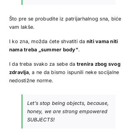
Što pre se probudite iz patrijarhalnog sna, biće
vam lakše.
I ko zna, možda ćete shvatiti da
niti vama niti
nama treba „summer body“
.
I da treba svako za sebe da
trenira zbog svog
zdravlja
, a ne da bismo ispunili neke socijalne
nedostižne norme.
Let’s stop being objects, because,
honey, we are strong empowered
SUBJECTS!