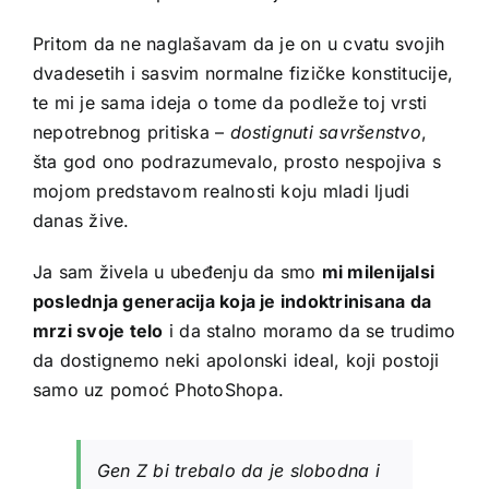
Pritom da ne naglašavam da je on u cvatu svojih
dvadesetih i sasvim normalne fizičke konstitucije,
te mi je sama ideja o tome da podleže toj vrsti
nepotrebnog pritiska –
dostignuti savršenstvo
,
šta god ono podrazumevalo, prosto nespojiva s
mojom predstavom realnosti koju mladi ljudi
danas žive.
Ja sam živela u ubeđenju da smo
mi milenijalsi
poslednja generacija koja je indoktrinisana da
mrzi svoje telo
i da stalno moramo da se trudimo
da dostignemo neki apolonski ideal, koji postoji
samo uz pomoć PhotoShopa.
Gen Z bi trebalo da je slobodna i