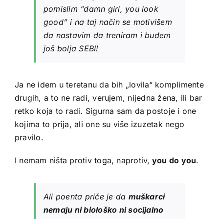
pomislim “damn girl, you look
good” i na taj način se motivišem
da nastavim da treniram i budem
još bolja SEBI!
Ja ne idem u teretanu da bih „lovila“ komplimente
drugih, a to ne radi, verujem, nijedna žena, ili bar
retko koja to radi. Sigurna sam da postoje i one
kojima to prija, ali one su više izuzetak nego
pravilo.
I nemam ništa protiv toga, naprotiv,
you do you
.
Ali poenta priče je da
muškarci
nemaju ni biološko ni socijalno