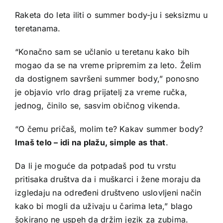
Raketa do leta iliti o summer body-ju i seksizmu u
teretanama.
“Konačno sam se učlanio u teretanu kako bih
mogao da se na vreme pripremim za leto. Želim
da dostignem savršeni summer body,” ponosno
je objavio vrlo drag prijatelj za vreme ručka,
jednog, činilo se, sasvim običnog vikenda.
“O čemu pričaš, molim te? Kakav summer body?
Imaš telo – idi na plažu, simple as that
.
Da li je moguće da potpadaš pod tu vrstu
pritisaka društva da i muškarci i žene moraju da
izgledaju na određeni društveno uslovljeni način
kako bi mogli da uživaju u čarima leta,” blago
šokirano ne uspeh da držim jezik za zubima.