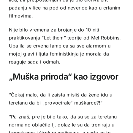
padanju vilice na pod od neverice kao u crtanim
filmovima.
Nije bilo vremena za brojanje do 10 niti
praktikovanja “
Let them” teorije od Mel Robbins.
Upalila se crvena lampica sa sve alarmom u
mojoj glavi i ljuta feministkinja je morala da
reaguje sada i odmah.
„Muška priroda“ kao izgovor
“Čekaj malo, da li zaista misliš da žene idu u
teretanu da bi „provocirale“ muškarce?!”
“Pa znaš, pre je bilo tako, da su se za teretanu
normalno oblačile tj. dolazile su da treniraju u
trenerkama i širokim majicama, a sada se to