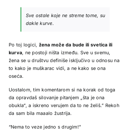
Sve ostale koje ne streme tome, su
dakle kurve.
Po toj logici,
žena može da bude ili svetica ili
kurva
, ne postoji ništa između. Sve u svemu,
žena se u društvu definiše isključivo u odnosu na
to kako je muškarac vidi, a ne kako se ona
oseća.
Uostalom, tim komentarom si na korak od toga
da opravdaš silovanje pitanjem „šta je ona
obukla“, a iskreno verujem da to ne želiš.” Rekoh
da sam bila maaalo žustrija.
“Nema to veze jedno s drugim!”