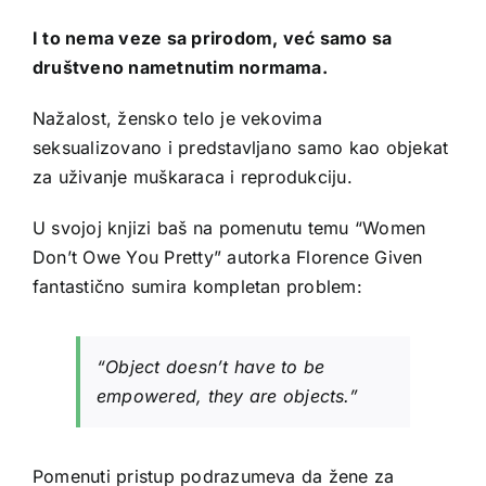
I to nema veze sa prirodom, već samo sa
društveno nametnutim normama.
Nažalost, žensko telo je vekovima
seksualizovano i predstavljano samo kao objekat
za uživanje muškaraca i reprodukciju.
U svojoj knjizi baš na pomenutu temu “
Women
Don’t Owe You Pretty” autorka Florence Given
fantastično sumira kompletan problem:
“Object doesn’t have to be
empowered, they are objects.”
Pomenuti pristup podrazumeva da žene za