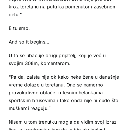
kroz teretanu na putu ka pomenutom zasebnom
delu.“
E tu smo.
And so it begins…
U to se ubacuje drugi prijatelj, koji je već u
svojim 30tim, komentarom:
“Pa da, zaista nije ok kako neke žene u današnje
vreme dolaze u teretanu. One se namerno
provokativno oblače, u tesnim helankama i
sportskim brusevima i tako onda nije ni čudo što
muškarci reaguju.”
Nisam u tom trenutku mogla da vidim svoj izraz
lica, ali pretpostavljam da je bio ekvivalent