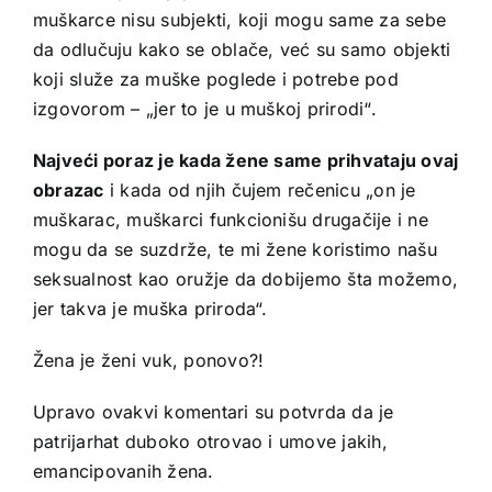
muškarce nisu subjekti, koji mogu same za sebe
da odlučuju kako se oblače, već su samo objekti
koji služe za muške poglede i potrebe pod
izgovorom – „jer to je u muškoj prirodi“.
Najveći poraz je kada žene same prihvataju ovaj
obrazac
i kada od njih čujem rečenicu „on je
muškarac, muškarci funkcionišu drugačije i ne
mogu da se suzdrže, te mi žene koristimo našu
seksualnost kao oružje da dobijemo šta možemo,
jer takva je muška priroda“.
Žena je ženi vuk
, ponovo?!
Upravo ovakvi komentari su potvrda da je
patrijarhat duboko otrovao i umove jakih,
emancipovanih žena.