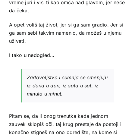
vreme juri i visi ti kao omča nad glavom, jer neće
da čeka.
A opet voliš taj život, jer si ga sam gradio. Jer si
ga sam sebi takvim namenio, da možeš u njemu
uživati.
I tako u nedogled…
Zadovoljstvo i sumnja se smenjuju
iz dana u dan, iz sata u sat, iz
minuta u minut.
Pitam se, da li onog trenutka kada jednom
zauvek sklopiš oči, taj krug prestaje da postoji i
konačno stigneš na ono odredište, na kome si