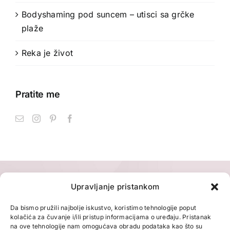
Bodyshaming pod suncem – utisci sa grčke
plaže
Reka je život
Pratite me
Upravljanje pristankom
Da bismo pružili najbolje iskustvo, koristimo tehnologije poput
kolačića za čuvanje i/ili pristup informacijama o uređaju. Pristanak
na ove tehnologije nam omogućava obradu podataka kao što su