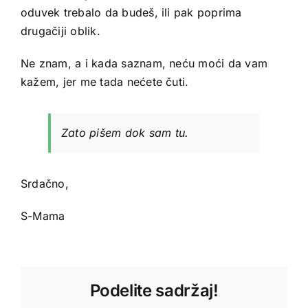
oduvek trebalo da budeš, ili pak poprima
drugačiji oblik.
Ne znam, a i kada saznam, neću moći da vam
kažem, jer me tada nećete čuti.
Zato
pišem
dok sam tu.
Srdačno,
S-Mama
Podelite sadržaj!