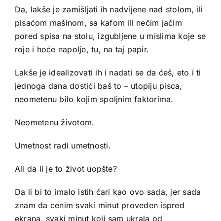
Da, lakše je zamišljati ih nadvijene nad stolom, ili
pisaćom mašinom, sa kafom ili nečim jačim
pored spisa na stolu, izgubljene u mislima koje se
roje i hoće napolje, tu, na taj papir.
Lakše je idealizovati ih i nadati se da ćeš, eto i ti
jednoga dana dostići baš to – utopiju pisca,
neometenu bilo kojim spoljnim faktorima.
Neometenu životom.
Umetnost radi umetnosti.
Ali da li je to život uopšte?
Da li bi to imalo istih čari kao ovo sada, jer sada
znam da cenim svaki minut proveden ispred
ekrana, svaki minut koji sam ukrala od