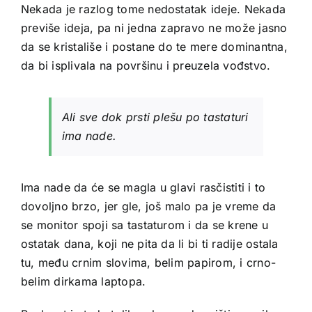
Nekada je razlog tome nedostatak ideje. Nekada
previše ideja, pa ni jedna zapravo ne može jasno
da se kristališe i postane do te mere dominantna,
da bi isplivala na površinu i preuzela vođstvo.
Ali sve dok prsti plešu po tastaturi
ima nade.
Ima nade da će
se magla u glavi rasčistiti
i to
dovoljno brzo, jer gle, još malo pa je vreme da
se monitor spoji sa tastaturom i da se krene u
ostatak dana, koji ne pita da li bi ti radije ostala
tu, među crnim slovima, belim papirom, i crno-
belim dirkama laptopa.