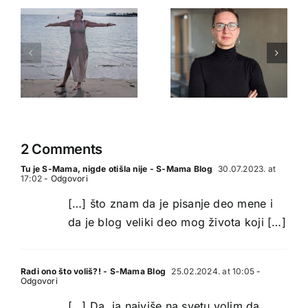
2 Comments
Tu je S-Mama, nigde otišla nije - S-Mama Blog
30.07.2023. at
17:02
- Odgovori
[…] što znam da je pisanje deo mene i
da je blog veliki deo mog života koji […]
Radi ono što voliš?! - S-Mama Blog
25.02.2024. at 10:05
-
Odgovori
[…] Da, ja najviše na svetu volim da