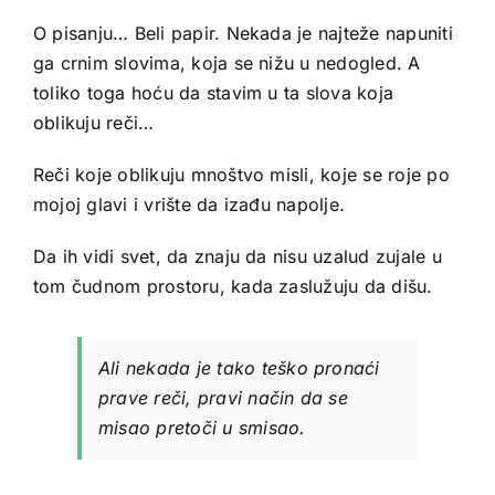
O pisanju… Beli papir. Nekada je najteže napuniti
ga crnim slovima, koja se nižu u nedogled. A
toliko toga hoću da stavim u ta slova koja
oblikuju reči…
Reči koje oblikuju mnoštvo misli, koje se roje po
mojoj glavi i vrište da izađu napolje.
Da ih vidi svet, da znaju da nisu uzalud zujale u
tom čudnom prostoru, kada zaslužuju da dišu.
Ali nekada je tako teško pronaći
prave reči, pravi način da se
misao pretoči u smisao.