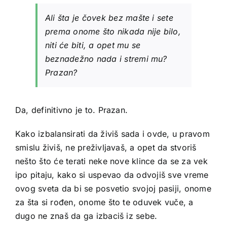
Ali šta je čovek bez mašte i sete
prema onome što nikada nije bilo,
niti će biti, a opet mu se
beznadežno nada i stremi mu?
Prazan?
Da, definitivno je to. Prazan.
Kako izbalansirati da živiš sada i ovde, u pravom
smislu živiš, ne preživljavaš, a opet da stvoriš
nešto što će terati neke nove klince da se za vek
ipo pitaju, kako si uspevao da odvojiš sve vreme
ovog sveta da bi se posvetio svojoj pasiji, onome
za šta si rođen, onome što te oduvek vuče, a
dugo ne znaš da ga izbaciš iz sebe.