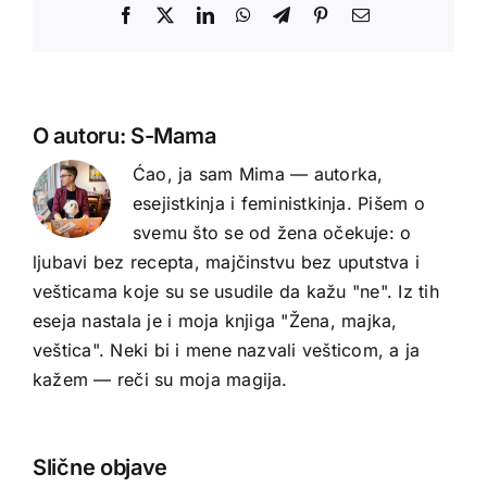
Facebook
X
LinkedIn
WhatsApp
Telegram
Pinterest
Email
O autoru:
S-Mama
Ćao, ja sam Mima — autorka,
esejistkinja i feministkinja. Pišem o
svemu što se od žena očekuje: o
ljubavi bez recepta, majčinstvu bez uputstva i
vešticama koje su se usudile da kažu "ne". Iz tih
eseja nastala je i moja knjiga "Žena, majka,
veštica". Neki bi i mene nazvali vešticom, a ja
kažem — reči su moja magija.
Slične objave