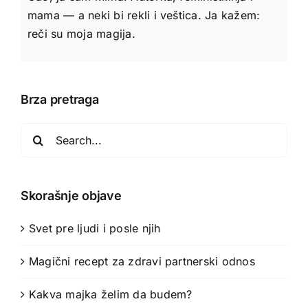
mama — a neki bi rekli i veštica. Ja kažem:
reči su moja magija.
Brza pretraga
Search
for:
Skorašnje objave
Svet pre ljudi i posle njih
Magični recept za zdravi partnerski odnos
Kakva majka želim da budem?