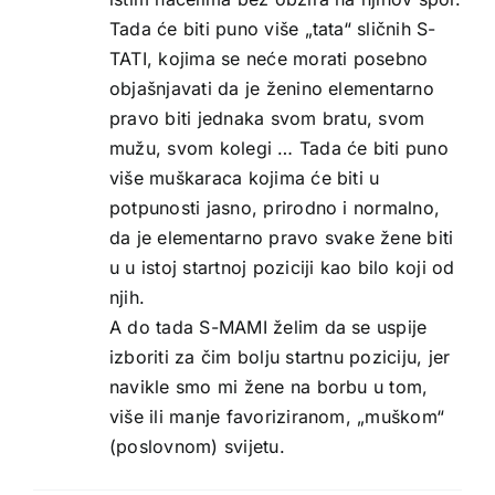
Tada će biti puno više „tata“ sličnih S-
TATI, kojima se neće morati posebno
objašnjavati da je ženino elementarno
pravo biti jednaka svom bratu, svom
mužu, svom kolegi … Tada će biti puno
više muškaraca kojima će biti u
potpunosti jasno, prirodno i normalno,
da je elementarno pravo svake žene biti
u u istoj startnoj poziciji kao bilo koji od
njih.
A do tada S-MAMI želim da se uspije
izboriti za čim bolju startnu poziciju, jer
navikle smo mi žene na borbu u tom,
više ili manje favoriziranom, „muškom“
(poslovnom) svijetu.