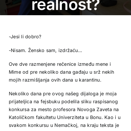
realnost?
-Jesi li dobro?
-Nisam. Žensko sam, izdržaću…
Ove dve razmenjene rečenice između mene i
Mime od pre nekoliko dana gađaju u srž nekih
mojih razmišljanja ovih dana u karantinu.
Nekoliko dana pre ovog našeg dijaloga je moja
prijateljica na fejsbuku podelila sliku raspisanog
konkursa za mesto profesora Novoga Zaveta na
Katoličkom fakultetu Univerziteta u Bonu. Kao i u
svakom konkursu u Nemačkoj, na kraju teksta je