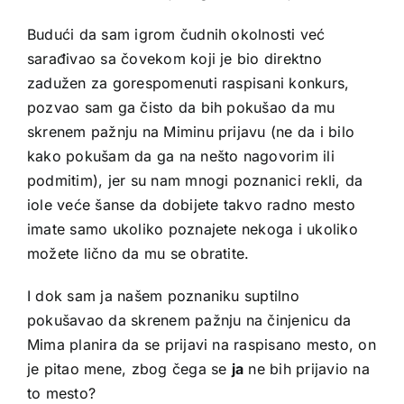
Budući da sam igrom čudnih okolnosti već
sarađivao sa čovekom koji je bio direktno
zadužen za gorespomenuti raspisani konkurs,
pozvao sam ga čisto da bih pokušao da mu
skrenem pažnju na Miminu prijavu (ne da i bilo
kako pokušam da ga na nešto nagovorim ili
podmitim), jer su nam mnogi poznanici rekli, da
iole veće šanse da dobijete takvo radno mesto
imate samo ukoliko poznajete nekoga i ukoliko
možete lično da mu se obratite.
I dok sam ja našem poznaniku suptilno
pokušavao da skrenem pažnju na činjenicu da
Mima planira da se prijavi na raspisano mesto, on
je pitao mene, zbog čega se
ja
ne bih prijavio na
to mesto?