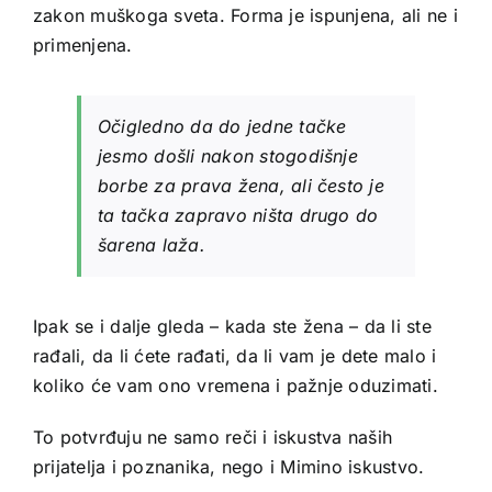
zakon muškoga sveta. Forma je ispunjena, ali ne i
primenjena.
Očigledno da do jedne tačke
jesmo došli nakon stogodišnje
borbe za prava žena, ali često je
ta tačka zapravo ništa drugo do
šarena laža.
Ipak se i dalje gleda – kada ste žena – da li ste
rađali, da li ćete rađati, da li vam je dete malo i
koliko će vam ono vremena i pažnje oduzimati.
To potvrđuju ne samo reči i iskustva naših
prijatelja i poznanika, nego i Mimino iskustvo.