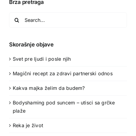
Brza pretraga
Search
for:
Skorašnje objave
Svet pre ljudi i posle njih
Magični recept za zdravi partnerski odnos
Kakva majka želim da budem?
Bodyshaming pod suncem – utisci sa grčke
plaže
Reka je život