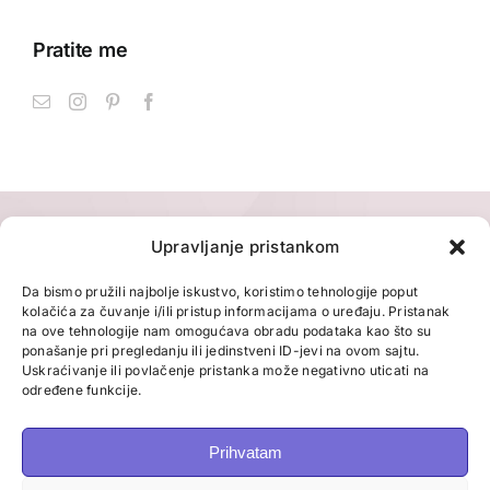
Pratite me
Upravljanje pristankom
Da bismo pružili najbolje iskustvo, koristimo tehnologije poput
kolačića za čuvanje i/ili pristup informacijama o uređaju. Pristanak
na ove tehnologije nam omogućava obradu podataka kao što su
ponašanje pri pregledanju ili jedinstveni ID-jevi na ovom sajtu.
Uskraćivanje ili povlačenje pristanka može negativno uticati na
određene funkcije.
Prihvatam