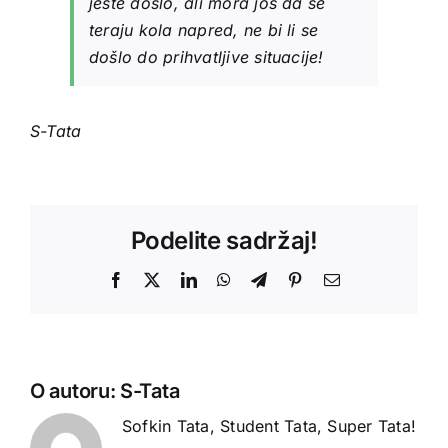
jeste došlo, ali mora još da se
teraju kola napred, ne bi li se
došlo do prihvatljive situacije!
S-Tata
Podelite sadržaj!
Facebook
X
LinkedIn
WhatsApp
Telegram
Pinterest
Email
O autoru:
S-Tata
Sofkin Tata, Student Tata, Super Tata!