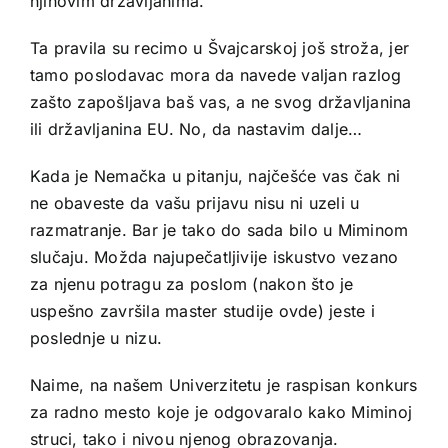
njihovim državljanima.
Ta pravila su recimo u Švajcarskoj još stroža, jer
tamo poslodavac mora da navede valjan razlog
zašto zapošljava baš vas, a ne svog državljanina
ili državljanina EU. No, da nastavim dalje…
Kada je Nemačka u pitanju, najčešće vas čak ni
ne obaveste da vašu prijavu nisu ni uzeli u
razmatranje. Bar je tako do sada bilo u Miminom
slučaju. Možda najupečatljivije iskustvo vezano
za njenu potragu za poslom (nakon što je
uspešno završila master studije ovde) jeste i
poslednje u nizu.
Naime, na našem Univerzitetu je raspisan konkurs
za radno mesto koje je odgovaralo kako Miminoj
struci, tako i nivou njenog obrazovanja.