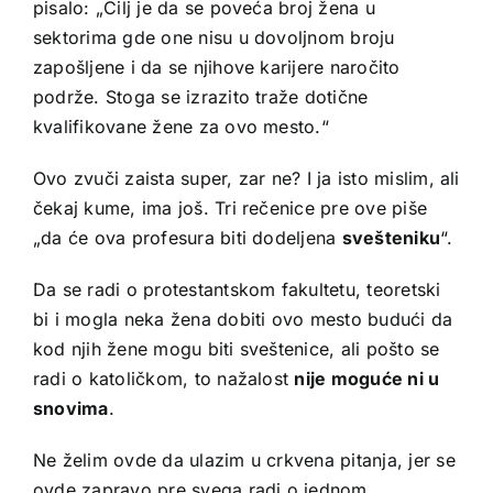
pisalo: „Cilj je da se poveća broj žena u
sektorima gde one nisu u dovoljnom broju
zapošljene i da se njihove karijere naročito
podrže. Stoga se izrazito traže dotične
kvalifikovane žene za ovo mesto.“
Ovo zvuči zaista super, zar ne? I ja isto mislim, ali
čekaj kume, ima još. Tri rečenice pre ove piše
„da će ova profesura biti dodeljena
svešteniku
“.
Da se radi o protestantskom fakultetu, teoretski
bi i mogla neka žena dobiti ovo mesto budući da
kod njih žene mogu biti sveštenice, ali pošto se
radi o katoličkom, to nažalost
nije moguće ni u
snovima
.
Ne želim ovde da ulazim u crkvena pitanja, jer se
ovde zapravo pre svega radi o jednom