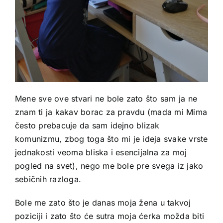
Mene sve ove stvari ne bole zato što sam ja ne
znam ti ja kakav borac za pravdu (mada mi Mima
često prebacuje da sam idejno blizak
komunizmu, zbog toga što mi je ideja svake vrste
jednakosti veoma bliska i esencijalna za moj
pogled na svet), nego me bole pre svega iz jako
sebičnih razloga.
Bole me zato što je danas moja žena u takvoj
poziciji i zato što će sutra moja ćerka možda biti