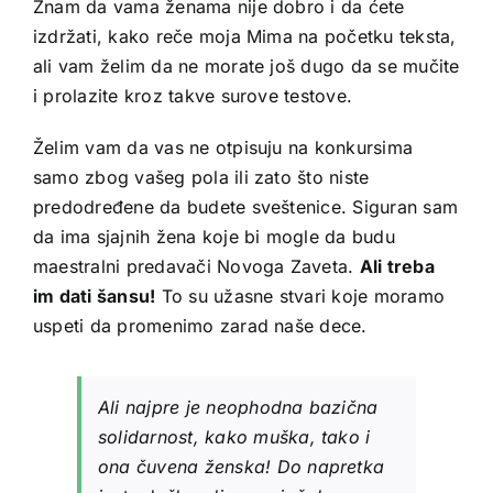
Znam da vama ženama nije dobro i da ćete
izdržati, kako reče moja Mima na početku teksta,
ali vam želim da ne morate još dugo da se mučite
i prolazite kroz takve surove testove.
Želim vam da vas ne otpisuju na konkursima
samo zbog vašeg pola ili zato što niste
predodređene da budete sveštenice. Siguran sam
da ima sjajnih žena koje bi mogle da budu
maestralni predavači Novoga Zaveta.
Ali treba
im dati šansu!
To su užasne stvari koje moramo
uspeti da promenimo zarad naše dece.
Ali najpre je neophodna bazična
solidarnost, kako muška, tako i
ona čuvena ženska! Do napretka