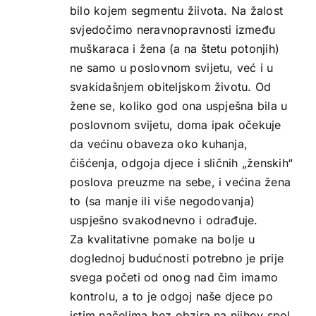
bilo kojem segmentu žiivota. Na žalost
svjedočimo neravnopravnosti između
muškaraca i žena (a na štetu potonjih)
ne samo u poslovnom svijetu, već i u
svakidašnjem obiteljskom životu. Od
žene se, koliko god ona uspješna bila u
poslovnom svijetu, doma ipak očekuje
da većinu obaveza oko kuhanja,
čišćenja, odgoja djece i sličnih „ženskih“
poslova preuzme na sebe, i većina žena
to (sa manje ili više negodovanja)
uspješno svakodnevno i odrađuje.
Za kvalitativne pomake na bolje u
doglednoj budućnosti potrebno je prije
svega početi od onog nad čim imamo
kontrolu, a to je odgoj naše djece po
istim načelima bez obzira na njihov spol.