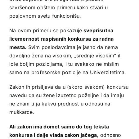
savršenom opštem primeru kako stvari u
poslovnom svetu funkcionišu.
Na ovom primeru se pokazuje
sveprisutna
licemernost raspisanih konkursa za radna
mesta.
Svim poslodavcima je jasno da nema
dovoljno žena na visokim, „srednje visokim“ ili
iole boljim pozicijama, i tu svakako ne mislim
samo na profesorske pozicije na Univerzitetima.
Zakon ih prisiljava da u (skoro svakom) konkursu
navedu da su žene izuzetno poželjne i da imaju
ne znam ti ja kakvu prednost u odnosu na
muškarce.
Ali zakon ima domet samo do tog teksta
konkursa i dalje vlada zakon jačega
, odnosno