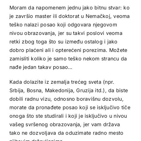
Moram da napomenem jednu jako bitnu stvar: ko
je završio master ili doktorat u Nemačkoj, veoma
teško nalazi posao koji odgovara njegovom
nivou obrazovanja, jer su takvi poslovi veoma
retki zbog toga što su između ostalog i jako
dobro plaćeni ali i opterećeni porezima. Možete
zamisliti koliko je samo teško nekom strancu da
nađe jedan takav posao…
Kada dolazite iz zemalja trećeg sveta (npr.
Srbija, Bosna, Makedonija, Gruzija itd.), da biste
dobili radnu vizu, odnosno boravišnu dozvolu,
morate da pronađete posao koji se isključivo tiče
onoga što ste studirali i koji je isključivo u nivou
vašeg svršenog obrazovanja
, jer vam država
tako ne dozvoljava da oduzimate radno mesto