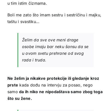
u tim istim čizmama.
Boli me zato što imam sestru i sestričinu i majku,
taštu i svastiku…
Želim da sve ove meni drage
osobe imaju bar neku šansu da se
u ovom svetu prehrane od svog
rada i truda.
Ne želim ja nikakve protekcije ili gledanje kroz
prste
kada dođu na intervju za posao, nego
samo
da ih niko ne nipodaštava samo zbog toga
što su žene.