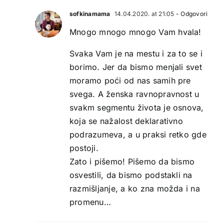
sofkinamama
14.04.2020. at 21:05
- Odgovori
Mnogo mnogo mnogo Vam hvala!
Svaka Vam je na mestu i za to se i
borimo. Jer da bismo menjali svet
moramo poći od nas samih pre
svega. A ženska ravnopravnost u
svakm segmentu života je osnova,
koja se nažalost deklarativno
podrazumeva, a u praksi retko gde
postoji.
Zato i pišemo! Pišemo da bismo
osvestili, da bismo podstakli na
razmišljanje, a ko zna možda i na
promenu…