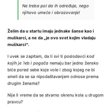
Ne treba pol da ih određuje, nego
njihovo umeće i obrazovanje!
Želim da u startu imaju jednake šanse kao i
muškarci, a ne da „je ovo svet kojim vladaju
muškarci“.
I uvek se zapitam, da li svi ti poslodavci
kod
kojih je ´leb i pogača
nemaju bar jedno žensko
biće pored sebe koje vole i zbog kojeg ne bi
smeli da se sa nipodaštavanjem odnose prema
drugim ženama?
Nije li vreme da se stvarno okrenu kola u drugom
pravcu?