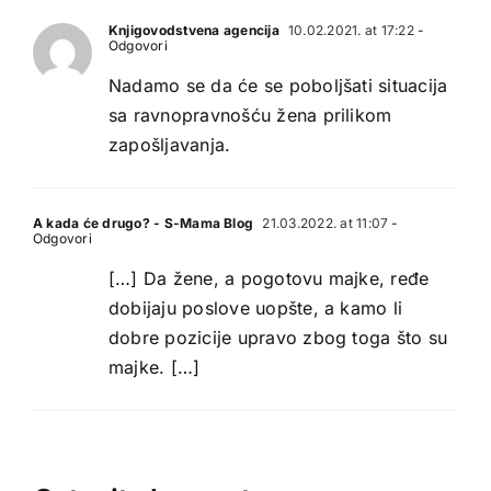
Knjigovodstvena agencija
10.02.2021. at 17:22
-
Odgovori
Nadamo se da će se poboljšati situacija
sa ravnopravnošću žena prilikom
zapošljavanja.
A kada će drugo? - S-Mama Blog
21.03.2022. at 11:07
-
Odgovori
[…] Da žene, a pogotovu majke, ređe
dobijaju poslove uopšte, a kamo li
dobre pozicije upravo zbog toga što su
majke. […]