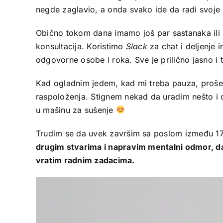
negde zaglavio, a onda svako ide da radi svoje 
Obično tokom dana imamo još par sastanaka ili 
konsultacija. Koristimo
Slack
za chat i deljenje i
odgovorne osobe i roka. Sve je prilično jasno i 
Kad ogladnim jedem, kad mi treba pauza, prošet
raspoloženja. Stignem nekad da uradim nešto i 
u mašinu za sušenje
Trudim se da uvek završim sa poslom između 17 
drugim stvarima i napravim mentalni odmor, d
vratim radnim zadacima.