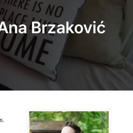
 Ana Brzaković
ović
i.