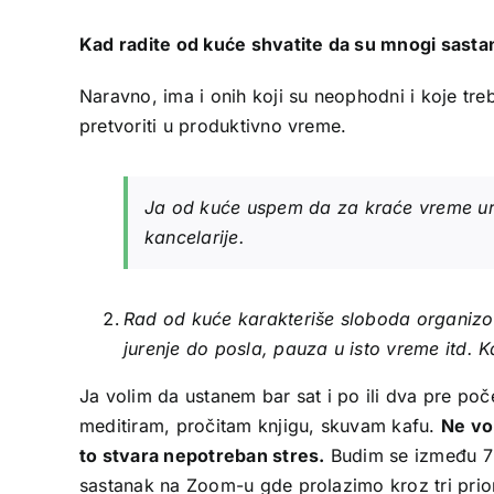
Kad radite od kuće shvatite da su mnogi sasta
Naravno, ima i onih koji su neophodni i koje tre
pretvoriti u produktivno vreme.
Ja od kuće uspem da za kraće vreme ura
kancelarije.
Rad od kuće karakteriše sloboda organizo
jurenje do posla, pauza u isto vreme itd. 
Ja volim da ustanem bar sat i po ili dva pre po
meditiram, pročitam knjigu, skuvam kafu.
Ne vo
to stvara nepotreban stres.
Budim se između 7 
sastanak na Zoom-u gde prolazimo kroz tri priori