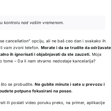
nu kontrolu nad vašim vremenom.
se cancellation” opciju, ali ne baš ceo dan i svakako ih
ili vam zvoni telefon.
Morate i da se trudite da održavat
no ih ignorisati i objašnjavati da ste zauzeti.
Moja
 o tome –
Da li nam stvarno nedostaje kancelarija?
 što se probudite.
Ne gubite minute i sate u prevozu i
budete potpuno fokusirani na posao
.
ti ili poslati video poruku preko, na primer, aplikacije