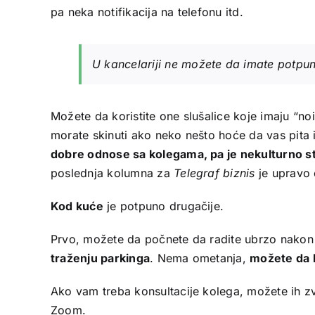
pa neka notifikacija na telefonu itd.
U kancelariji ne možete da imate potpu
Možete da koristite one slušalice koje imaju “noi
morate skinuti ako neko nešto hoće da vas pita 
dobre odnose sa kolegama, pa je nekulturno stal
poslednja kolumna za
Telegraf biznis
je upravo
Kod kuće
je potpuno drugačije.
Prvo, možete da počnete da radite ubrzo nakon
traženju parkinga
. Nema ometanja,
možete da 
Ako vam treba konsultacije kolega, možete ih zva
Zoom.