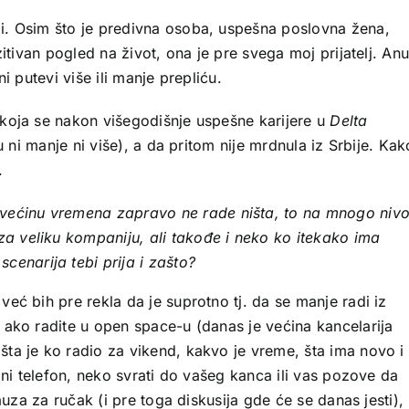
i. Osim što je predivna osoba, uspešna poslovna žena,
zitivan pogled na život, ona je pre svega moj prijatelj. An
i putevi više ili manje prepliću.
 koja se nakon višegodišnje uspešne karijere u
Delta
ju ni manje ni više), a da pritom nije mrdnula iz Srbije. Kak
.
e većinu vremena zapravo ne rade ništa, to na mnogo niv
 za veliku kompaniju, ali takođe i neko ko itekako ima
cenarija tebi prija i zašto?
eć bih pre rekla da je suprotno tj. da se manje radi iz
 ako radite u open space-u (danas je većina kancelarija
ta je ko radio za vikend, kakvo je vreme, šta ima novo i
oni telefon, neko svrati do vašeg kanca ili vas pozove da
auza za ručak (i pre toga diskusija gde će se danas jesti),