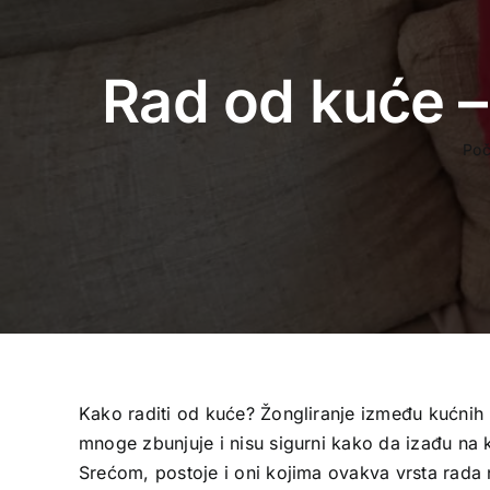
Rad od kuće –
Poč
Kako raditi od kuće? Žongliranje između kućnih 
mnoge zbunjuje i nisu sigurni kako da izađu na 
Srećom, postoje i oni kojima ovakva vrsta rada n