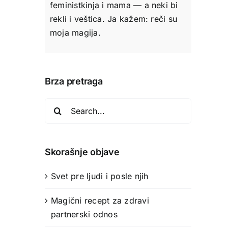
feministkinja i mama — a neki bi
rekli i veštica. Ja kažem: reči su
moja magija.
Brza pretraga
e
Search
for:
Skorašnje objave
Svet pre ljudi i posle njih
Magični recept za zdravi
partnerski odnos