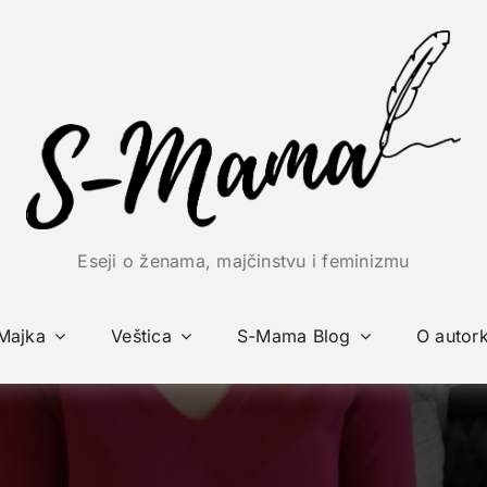
Eseji o ženama, majčinstvu i feminizmu
Majka
Veštica
S-Mama Blog
O autork