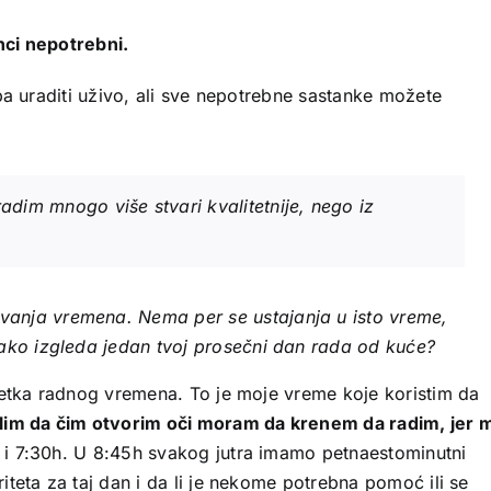
nci nepotrebni.
ba uraditi uživo, ali sve nepotrebne sastanke možete
dim mnogo više stvari kvalitetnije, nego iz
vanja vremena. Nema per se ustajanja u isto vreme,
Kako izgleda jedan tvoj prosečni dan rada od kuće?
četka radnog vremena. To je moje vreme koje koristim da
lim da čim otvorim oči moram da krenem da radim, jer m
i 7:30h. U 8:45h svakog jutra imamo petnaestominutni
teta za taj dan i da li je nekome potrebna pomoć ili se