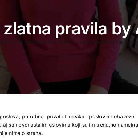
 zlatna pravila by
etna
»
S-Mama Blog
»
Rad od kuće – zlatna pravila by Ana Brzak
poslova, porodice, privatnih navika i poslovnih obaveza
kraj sa novonastalim uslovima koji su im trenutno nametnut
ije nimalo strana.