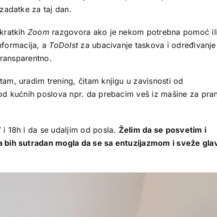
zadatke za taj dan.
kratkih
Zoom
razgovora ako je nekom potrebna pomoć il
nformacija, a
ToDoIst
za ubacivanje taskova i određivanje
transparentno.
am, uradim trening, čitam knjigu u zavisnosti od
od kućnih poslova npr. da prebacim veš iz mašine za pran
i 18h i da se udaljim od posla.
Želim da se posvetim i
a bih sutradan mogla da se sa entuzijazmom i sveže gla