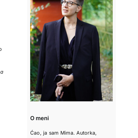
u
o
oa
O meni
Ćao, ja sam Mima. Autorka,