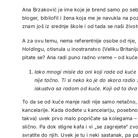
Ana Brzaković je ime koje je brend samo po seb
bloger
, bibliofil i žena koja me je navukla na po
znam još iz srednje škole i od tada se naši životn
A za ovu temu, nema referentnije osobe od nje,
Holdingu
, otisnula u inostranstvo (Veliku Britani
pitate se? Ana radi puno radno vreme – od kuće
Iako mnogi misle da oni koji rade od kuć
nije tačno. Ti si neko ko je do skora radio
iskustva sa radom od kuće. Koji od ta dva s
To da se od kuće manje radi nije samo netačno, v
kancelarije. Kada dođete u kancelariju, posebno
takva) uvek prvo malo popričate sa kolegama – š
slično. Pa dok stigne kafa i vi „se zagrejete“ zv
svratite do njih. Uvek je tu i neki sastanak, pa p