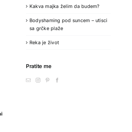
Kakva majka želim da budem?
Bodyshaming pod suncem – utisci
sa grčke plaže
Reka je život
Pratite me
i