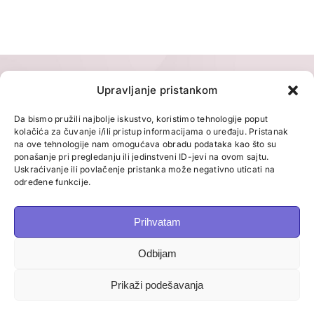
Upravljanje pristankom
Da bismo pružili najbolje iskustvo, koristimo tehnologije poput
kolačića za čuvanje i/ili pristup informacijama o uređaju. Pristanak
na ove tehnologije nam omogućava obradu podataka kao što su
ponašanje pri pregledanju ili jedinstveni ID-jevi na ovom sajtu.
Uskraćivanje ili povlačenje pristanka može negativno uticati na
određene funkcije.
Prihvatam
Odbijam
Prikaži podešavanja
© Copyright 2026 | S-Mama | All Rights Reserved |
Zaštita
podataka