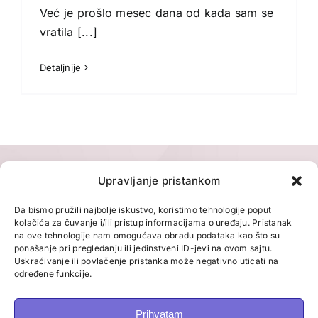
Već je prošlo mesec dana od kada sam se
vratila
[...]
Detaljnije
Upravljanje pristankom
Da bismo pružili najbolje iskustvo, koristimo tehnologije poput
kolačića za čuvanje i/ili pristup informacijama o uređaju. Pristanak
na ove tehnologije nam omogućava obradu podataka kao što su
ponašanje pri pregledanju ili jedinstveni ID-jevi na ovom sajtu.
Uskraćivanje ili povlačenje pristanka može negativno uticati na
određene funkcije.
Prihvatam